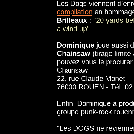
Les Dogs viennent d'enre
compilation
en hommage 
Brilleaux
:
"20 yards be
a wind up"
Dominique
joue aussi de
Chainsaw
(tirage limit
pouvez vous le procurer 
Chainsaw
22, rue Claude Monet
76000 ROUEN - Tél. 02.
Enfin, Dominique a prod
groupe punk-rock rouenn
"Les DOGS ne reviennen